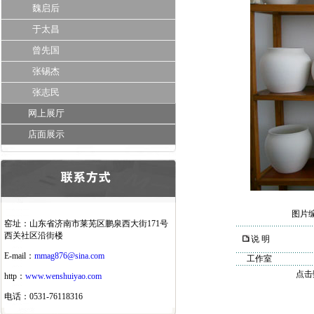
魏启后
于太昌
曾先国
张锡杰
张志民
网上展厅
店面展示
图片
窑址：山东省济南市莱芜区鹏泉西大街171号
西关社区沿街楼
说 明
E-mail：
mmag876@sina.com
工作室
点击数
http：
www.wenshuiyao.com
电话：0531-76118316