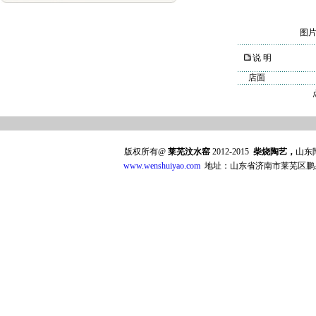
图
说 明
店面
版权所有@
莱芜汶水窑
2012-2015
柴烧陶艺，
山东
www.wenshuiyao.com
地址：山东省济南市莱芜区鹏泉西大