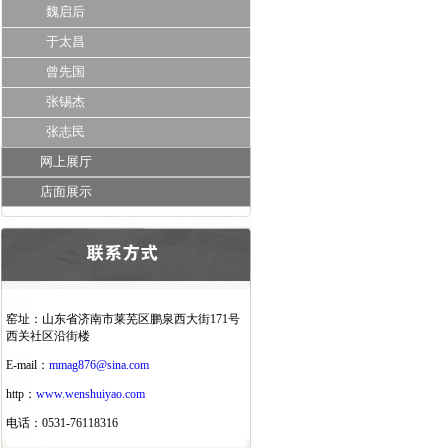
魏启后
于太昌
曾先国
张锡杰
张志民
网上展厅
店面展示
窑址：山东省济南市莱芜区鹏泉西大街171号
西关社区沿街楼
E-mail：
mmag876@sina.com
http：
www.wenshuiyao.com
电话：0531-76118316