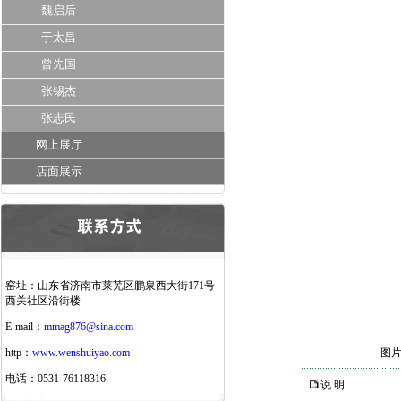
魏启后
于太昌
曾先国
张锡杰
张志民
网上展厅
店面展示
窑址：山东省济南市莱芜区鹏泉西大街171号
西关社区沿街楼
E-mail：
mmag876@sina.com
http：
www.wenshuiyao.com
图
电话：0531-76118316
说 明