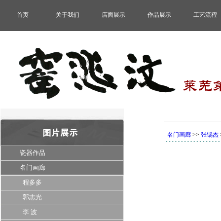
首页
关于我们
店面展示
作品展示
工艺流程
名门画廊
>>
张锡杰
瓷器作品
名门画廊
程多多
郭志光
李 波